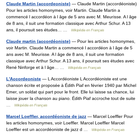
Claude Martin (accordeoniste)
— Claude Martin (accordéoniste)
Pour les articles homonymes, voir Martin. Claude Martin a
commencé l accordéon à l âge de 5 ans avec M. Meurisse. A l âge
de 8 ans, il suit une formation classique avec Arthur Schur. A 13
ans, il poursuit ses études… …
Wikipédia en Français
Claude martin (accordéoniste)
— Pour les articles homonymes,
voir Martin. Claude Martin a commencé l accordéon à l âge de 5
ans avec M. Meurisse. A l âge de 8 ans, il suit une formation
classique avec Arthur Schur. A 13 ans, il poursuit ses études avec
René Ninforge et à l âge… …
Wikipédia en Français
L'Accordeoniste
— L Accordéoniste L Accordéoniste est une
chanson écrite et proposée à Édith Piaf en février 1940 par Michel
Emer, un soldat qui part pour le front. Elle lui laisse sa chance, lui
laisse jouer la chanson au piano. Édith Piaf accroche tout de suite
…
Wikipédia en Français
Marcel Loeffler, accordéoniste de jazz
— Marcel Loeffler Pour
les articles homonymes, voir Loeffler. Marcel Loeffler Marcel
Loeffler est un accordéoniste de jazz d …
Wikipédia en Français