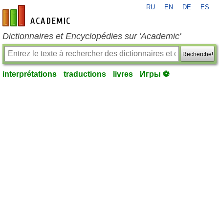
RU
EN
DE
ES
fr-academic.com
Dictionnaires et Encyclopédies sur 'Academic'
Recherche!
interprétations
traductions
livres
Игры ⚽