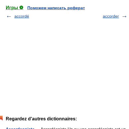
Игры ⚽
Поможем написать реферат
accordé
accorder
Regardez d'autres dictionnaires:
Accordeoniste
— Accordéoniste Un ou une accordéoniste est un