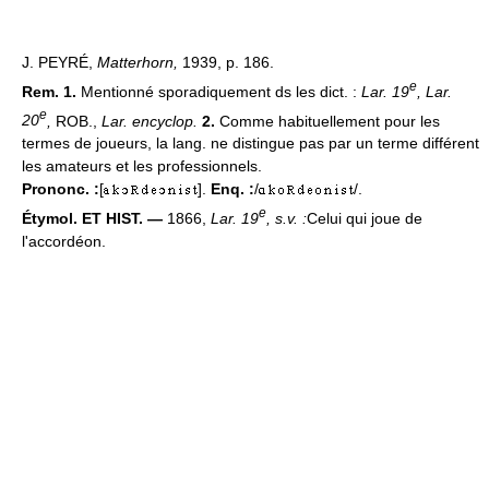
J. PEYRÉ,
Matterhorn,
1939, p. 186.
e
Rem. 1.
Mentionné sporadiquement ds les dict. :
Lar. 19
, Lar.
e
20
,
ROB.,
Lar. encyclop.
2.
Comme habituellement pour les
termes de joueurs, la lang. ne distingue pas par un terme différent
les amateurs et les professionnels.
Prononc. :
[
].
Enq. :
/
/.
e
Étymol. ET HIST. —
1866,
Lar. 19
, s.v. :
Celui qui joue de
l'accordéon.