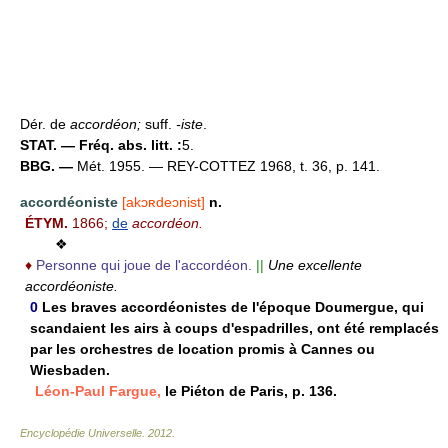
Dér. de
accordéon
;
suff.
-iste
.
STAT. — Fréq. abs. litt. :
5.
BBG. —
Mét. 1955. — REY-COTTEZ 1968, t. 36, p. 141.
accordéoniste
[akɔʀdeɔnist]
n.
ÉTYM.
1866;
de
accordéon.
❖
♦
Personne qui joue de l'accordéon.
||
Une excellente
accordéoniste.
0
Les braves accordéonistes de l'époque Doumergue, qui
scandaient les airs à coups d'espadrilles, ont été remplacés
par les orchestres de location promis à Cannes ou
Wiesbaden.
Léon-Paul Fargue,
le Piéton de Paris, p. 136.
Encyclopédie Universelle
.
2012
.